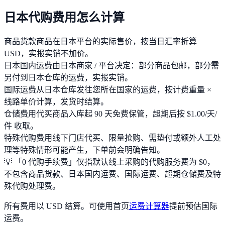
日本代购费用怎么计算
商品货款
商品在日本平台的实际售价，按当日汇率折算
USD，实报实销不加价。
日本国内运费
由日本商家 / 平台决定：部分商品包邮，部分需
另付到日本仓库的运费，实报实销。
国际运费
从日本仓库发往您所在国家的运费，按计费重量 ×
线路单价计算，发货时结算。
仓储费用
代买商品入库起 90 天免费保管，超期后按 $1.00/天/
件 收取。
特殊代购费用
线下门店代买、限量抢购、需垫付或额外人工处
理等特殊情形可能产生，下单前会明确告知。
💡
「0 代购手续费」仅指默认线上采购的代购服务费为 $0，
不包含商品货款、日本国内运费、国际运费、超期仓储费及特
殊代购处理费。
所有费用以 USD 结算。可使用首页
运费计算器
提前预估国际
运费。