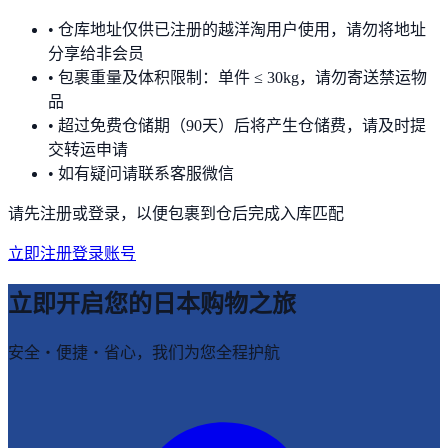
•
仓库地址仅供已注册的越洋淘用户使用，请勿将地址
分享给非会员
•
包裹重量及体积限制：单件 ≤ 30kg，请勿寄送禁运物
品
•
超过免费仓储期（90天）后将产生仓储费，请及时提
交转运申请
•
如有疑问请联系客服微信
请先注册或登录，以便包裹到仓后完成入库匹配
立即注册
登录账号
立即开启您的日本购物之旅
安全・便捷・省心，我们为您全程护航