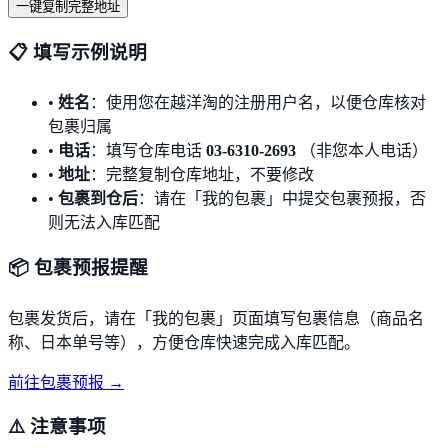
一键复制完整地址
📋 填写示例说明
•
姓名
：
使用您在越洋淘的注册用户名，以便仓库核对
包裹归属
•
电话
：
填写仓库电话
03-6310-2693
（非您本人电话）
•
地址
：
完整复制仓库地址，不要修改
•
包裹到仓后
：
请在「我的包裹」中提交包裹预报，否
则无法入库匹配
📦 包裹预报提醒
包裹发货后，请在「我的包裹」页面填写包裹信息（商品名
称、日本单号等），方便仓库快速完成入库匹配。
前往包裹预报 →
⚠️ 注意事项